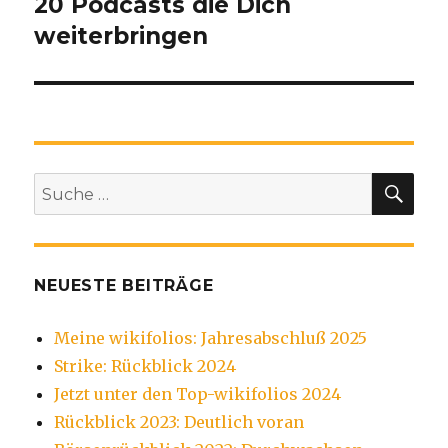
20 Podcasts die Dich
weiterbringen
SU
Suche
nach:
NEUESTE BEITRÄGE
Meine wikifolios: Jahresabschluß 2025
Strike: Rückblick 2024
Jetzt unter den Top-wikifolios 2024
Rückblick 2023: Deutlich voran