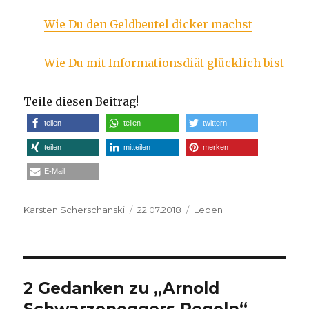
Wie Du den Geldbeutel dicker machst
Wie Du mit Informationsdiät glücklich bist
Teile diesen Beitrag!
teilen
teilen
twittern
teilen
mitteilen
merken
E-Mail
Autor
Veröffentlicht
Kategorien
Karsten Scherschanski
22.07.2018
Leben
am
2 Gedanken zu „Arnold