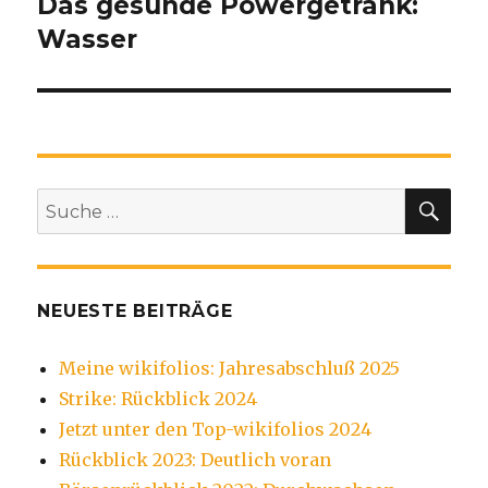
Das gesunde Powergetränk:
Wasser
SU
Suche
nach:
NEUESTE BEITRÄGE
Meine wikifolios: Jahresabschluß 2025
Strike: Rückblick 2024
Jetzt unter den Top-wikifolios 2024
Rückblick 2023: Deutlich voran