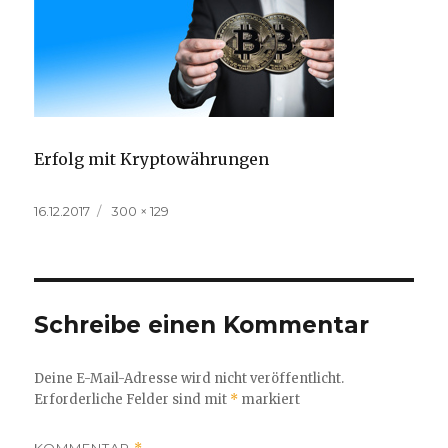
Erfolg mit Kryptowährungen
Veröffentlicht
Volle
16.12.2017
300 × 129
am
Größe
Schreibe einen Kommentar
Deine E-Mail-Adresse wird nicht veröffentlicht.
Erforderliche Felder sind mit
*
markiert