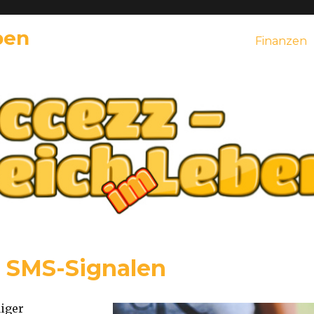
ben
Finanzen
t SMS-Signalen
iger