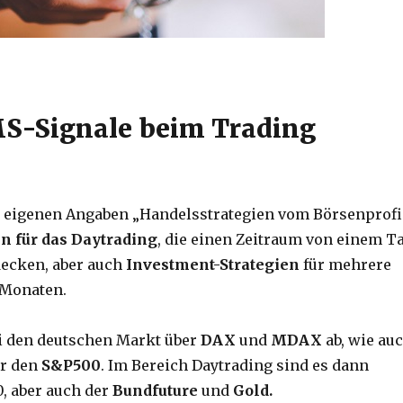
MS-Signale beim Trading
h eigenen Angaben „Handelsstrategien vom Börsenprofi
en für das Daytrading
, die einen Zeitraum von einem T
decken, aber auch
Investment-Strategien
für mehrere
 Monaten.
i den deutschen Markt über
DAX
und
MDAX
ab, wie au
er den
S&P500
. Im Bereich Daytrading sind es dann
0, aber auch der
Bundfuture
und
Gold.