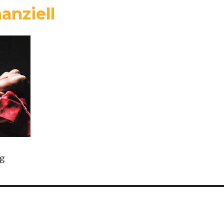
anziell
ng