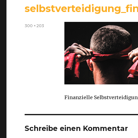
selbstverteidigung_fin
Volle
300 × 203
Größe
Finanzielle Selbstverteidigu
Schreibe einen Kommentar