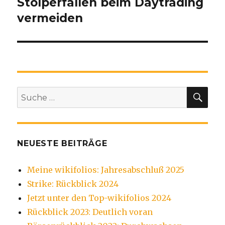
Stolperfallen beim Daytrading
vermeiden
SU
Suche
nach:
NEUESTE BEITRÄGE
Meine wikifolios: Jahresabschluß 2025
Strike: Rückblick 2024
Jetzt unter den Top-wikifolios 2024
Rückblick 2023: Deutlich voran