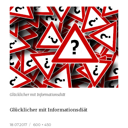
Glücklicher mit Informationsdiät
Glücklicher mit Informationsdiät
Veröffentlicht
Volle
18.07.2017
600 × 450