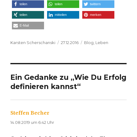
teilen
teilen
twittern
teilen
mitteilen
merken
E-Mail
Autor
Veröffentlicht
Kategorien
Karsten Scherschanski
27.12.2016
Blog
,
Leben
am
Ein Gedanke zu „Wie Du Erfolg
definieren kannst“
Steffen Becher
sagt:
14.08.2019 um 6:42 Uhr