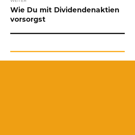
WEITER
Wie Du mit Dividendenaktien
Nächster
Beitrag:
vorsorgst