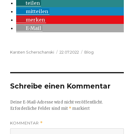
teilen
mitteilen
merken
E-Mail
Autor
Veröffentlicht
Kategorien
Karsten Scherschanski
22.07.2022
Blog
am
Schreibe einen Kommentar
Deine E-Mail-Adresse wird nicht veröffentlicht.
Erforderliche Felder sind mit
*
markiert
KOMMENTAR
*