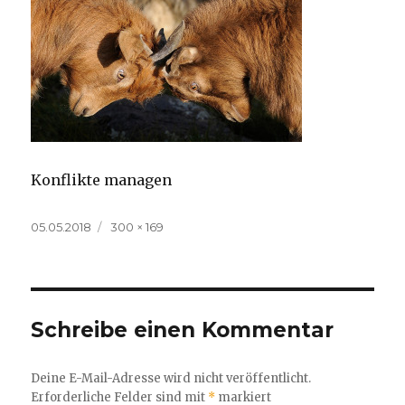
Konflikte managen
Veröffentlicht
Volle
05.05.2018
300 × 169
am
Größe
Schreibe einen Kommentar
Deine E-Mail-Adresse wird nicht veröffentlicht.
Erforderliche Felder sind mit
*
markiert