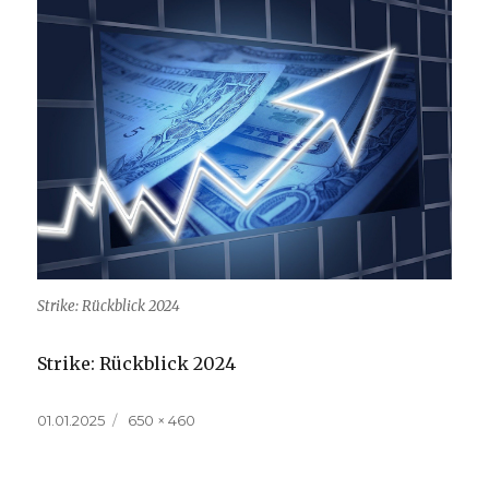
Strike: Rückblick 2024
Strike: Rückblick 2024
Veröffentlicht
Volle
01.01.2025
650 × 460
am
Größe