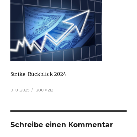
Strike: Rückblick 2024
Veröffentlicht
Volle
01.01.2025
300 × 212
am
Größe
Schreibe einen Kommentar