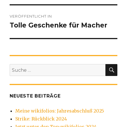
Beitragsnavigation
VERÖFFENTLICHT IN
Tolle Geschenke für Macher
SU
Suche
nach:
NEUESTE BEITRÄGE
Meine wikifolios: Jahresabschluß 2025
Strike: Rückblick 2024
Jetzt unter den Top-wikifolios 2024