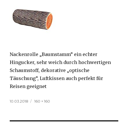
Nackenrolle „Baumstamm“ ein echter
Hingucker, sehr weich durch hochwertigen
Schaumstoff, dekorative „optische
Täuschung“, Luftkissen auch perfekt für
Reisen geeignet
Veröffentlicht
Volle
10.03.2018
160 × 160
am
Größe