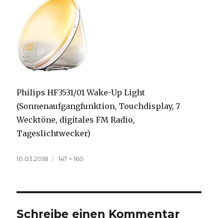
Philips HF3531/01 Wake-Up Light
(Sonnenaufgangfunktion, Touchdisplay, 7
Wecktöne, digitales FM Radio,
Tageslichtwecker)
Veröffentlicht
Volle
10.03.2018
147 × 160
am
Größe
Schreibe einen Kommentar