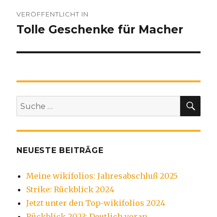
Beitragsnavigation
VERÖFFENTLICHT IN
Tolle Geschenke für Macher
SU
Suche
nach:
NEUESTE BEITRÄGE
Meine wikifolios: Jahresabschluß 2025
Strike: Rückblick 2024
Jetzt unter den Top-wikifolios 2024
Rückblick 2023: Deutlich voran