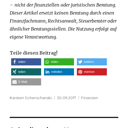
– nicht der finanziellen oder juristischen Beratung.
Dieser Artikel ersetzt keinen Beratung durch einen
Finanzfachmann, Rechtsanwalt, Steuerberater oder
ähnlicher Beratungsstellen. Die Nutzung erfolgt auf
eigene Verantwortung.
Teile diesen Beitrag!
teilen
teilen
twittern
teilen
mitteilen
merken
E-Mail
Autor
Veröffentlicht
Kategorien
Karsten Scherschanski
30.09.2017
Finanzen
am