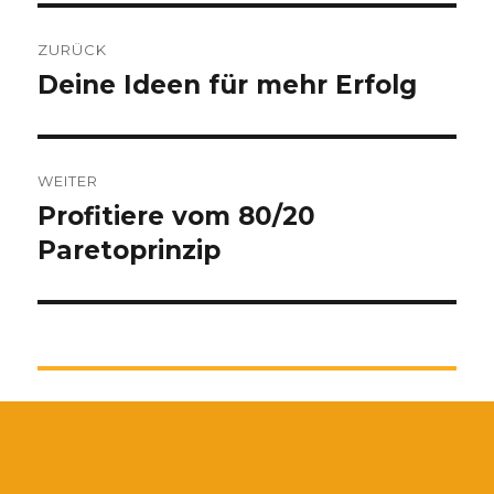
Beitragsnavigation
ZURÜCK
Deine Ideen für mehr Erfolg
Vorheriger
Beitrag:
WEITER
Profitiere vom 80/20
Nächster
Beitrag:
Paretoprinzip